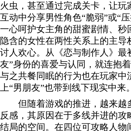
火虫，甚至通过完成关卡，让玩
互动中分享男性角色“脆弱”或“
一心呵护女主角的甜蜜剧情、秒
隐含的女性在两性关系上的主导
讨人欢心。从《恋与制作人》最
友”身份的喜爱与认同，就连抱着
与之共餐同眠的行为也在玩家中
上“男朋友”也带到线下现实中来
但随着游戏的推进，越来越多
反感，其原因在于多线并进的攻
结局的空间。在四位可攻略人物