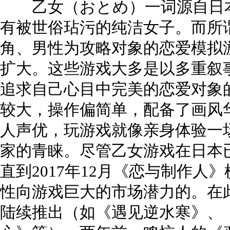
乙女（おとめ）一词源自日本
有被世俗玷污的纯洁女子。而所谓
角、男性为攻略对象的恋爱模拟游
扩大。这些游戏大多是以多重叙
追求自己心目中完美的恋爱对象
较大，操作偏简单，配备了画风
人声优，玩游戏就像亲身体验一
家的青睐。尽管乙女游戏在日本
直到2017年12月《恋与制作
性向游戏巨大的市场潜力的。在
陆续推出（如《遇见逆水寒》、