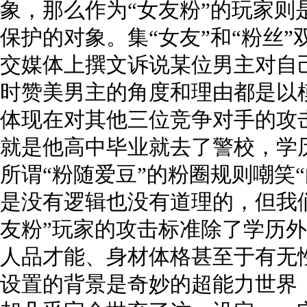
象，那么作为“女友粉”的玩家则
保护的对象。集“女友”和“粉丝
交媒体上撰文诉说某位男主对自
时赞美男主的角度和理由都是以
体现在对其他三位竞争对手的攻
就是他高中毕业就去了警校，学
所谓“粉随爱豆”的粉圈规则嘲笑
是没有逻辑也没有道理的，但我
友粉”玩家的攻击标准除了学历
人品才能、身材体格甚至于有无
设置的背景是奇妙的超能力世界