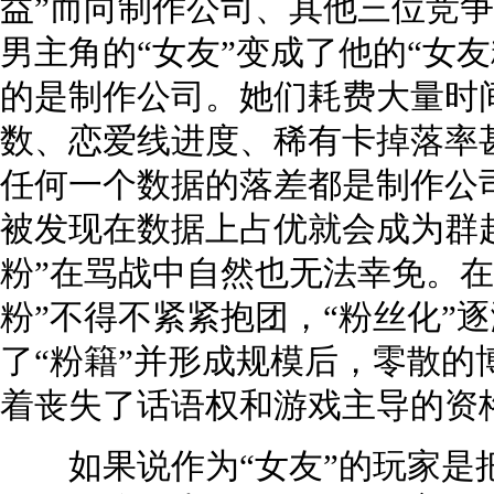
益”而向制作公司、其他三位竞
男主角的“女友”变成了他的“女
的是制作公司。她们耗费大量时
数、恋爱线进度、稀有卡掉落率
任何一个数据的落差都是制作公
被发现在数据上占优就会成为群
粉”在骂战中自然也无法幸免。在
粉”不得不紧紧抱团，“粉丝化”
了“粉籍”并形成规模后，零散的
着丧失了话语权和游戏主导的资
如果说作为“女友”的玩家是