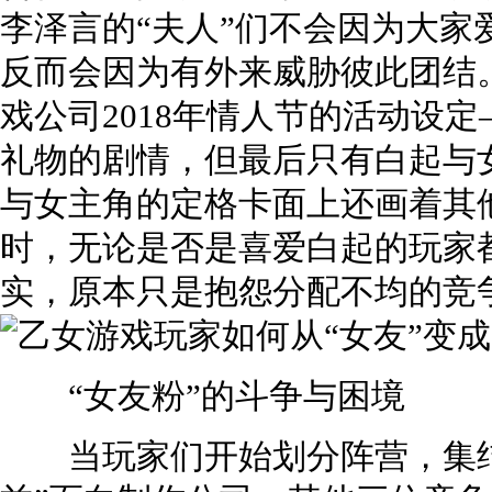
李泽言的“夫人”们不会因为大家
反而会因为有外来威胁彼此团结
戏公司2018年情人节的活动设
礼物的剧情，但最后只有白起与
与女主角的定格卡面上还画着其
时，无论是否是喜爱白起的玩家都
实，原本只是抱怨分配不均的竞
“女友粉”的斗争与困境
当玩家们开始划分阵营，集结