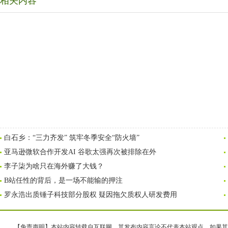
相关内容
白石乡：“三力齐发” 筑牢冬季安全“防火墙”
亚马逊微软合作开发AI 谷歌太强再次被排除在外
李子柒为啥只在海外赚了大钱？
B站任性的背后，是一场不能输的押注
罗永浩出质锤子科技部分股权 疑因拖欠质权人研发费用
【免责声明】本站内容转载自互联网，其发布内容言论不代表本站观点，如果其链接、