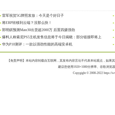
雷军祝贺5G牌照发放：今天是个好日子
将ERP转移到云端？没那么快！
郭明錤预测Mate30出货超2000万 后置四摄强劲
爆料人称索尼PS5主机发售信息将于今日揭晓：部分链接即将上
华为P10测评：一款以强劲性能的高端安卓机
【免责声明】本站内容转载自互联网，其发布内容言论不代表本站观点，如果其链接、
建议您使用1920×1080分辨率、谷歌浏览器Goo
Copygight © 2008-2022 https:/