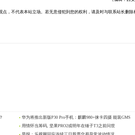
观点，不代表本站立场。若无意侵犯到您的权利，请及时与联系站长删除
？
华为将推出新版P30 Pro手机：麒麟980+徕卡四摄 能装GMS
用情怀当筹码, 坚果PRO2或明年在锤子T3之前问世
早报：乐视网回应连续三日股票交易异常波动情况