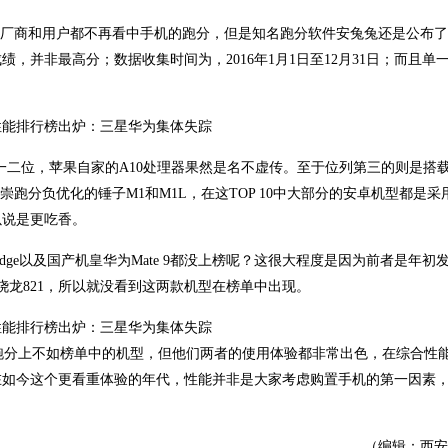
厂商和用户都不再看中手机的跑分，但是知名跑分软件安兔兔还是公布了2
并非最高分；数据收集时间为，2016年1月1日至12月31日；而且单
排行榜的一二位，苹果自家的A10处理器果然是名不虚传。至于位列第三的则是搭
推崇跑分负优化的锤子M1和M1L，在这TOP 10中大部分的安卓机型都是
以说是更吃香。
 edge以及国产机皇华为Mate 9都没上榜呢？这很大程度是因为前者是年初
骁龙821，所以就没看到这两款机型在榜单中出现。
 9虽然在跑分上不如榜单中的机型，但他们两者的使用体验都非常出色，在综合性
在如今这个更看重体验的年代，性能并非是大家考虑购置手机的第一因素
（编辑：西安