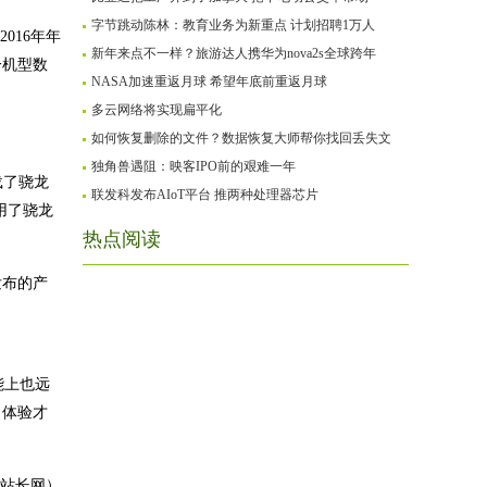
字节跳动陈林：教育业务为新重点 计划招聘1万人
016年年
新年来点不一样？旅游达人携华为nova2s全球跨年
一机型数
NASA加速重返月球 希望年底前重返月球
多云网络将实现扁平化
如何恢复删除的文件？数据恢复大师帮你找回丢失文
独角兽遇阻：映客IPO前的艰难一年
载了骁龙
联发科发布AIoT平台 推两种处理器芯片
采用了骁龙
热点阅读
发布的产
能上也远
，体验才
站长网）