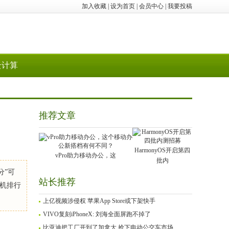
加入收藏
|
设为首页
|
会员中心
|
我要投稿
云计算
推荐文章
HarmonyOS开启第四
vPro助力移动办公，这
批内
分”可
站长推荐
手机排行
上亿视频涉侵权 苹果App Store或下架快手
VIVO复刻iPhoneX: 刘海全面屏跑不掉了
比亚迪把工厂开到了加拿大 抢下电动公交车市场