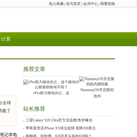
加入收藏
|
设为首页
|
会员中心
|
我要投稿
云计算
推荐文章
HarmonyOS开启第四
vPro助力移动办公，这
批内
出全球
站长推荐
搭载了
三星Galaxy S20 Ultra官方渲染图/售价曝光
苹果直营店iPhone XS清仓促销 直降100美元
G笔记本电
猫狗拼，抖快博，618还是从前的618吗？