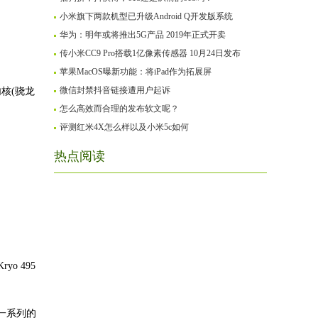
小米旗下两款机型已升级Android Q开发版系统
华为：明年或将推出5G产品 2019年正式开卖
传小米CC9 Pro搭载1亿像素传感器 10月24日发布
苹果MacOS曝新功能：将iPad作为拓展屏
微信封禁抖音链接遭用户起诉
核(骁龙
怎么高效而合理的发布软文呢？
评测红米4X怎么样以及小米5c如何
热点阅读
o 495
和一系列的